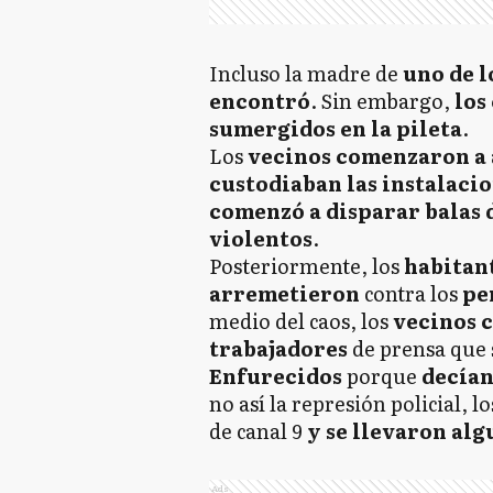
Incluso la madre de
uno de l
encontró
. Sin embargo,
los
sumergidos en la pileta
.
Los
vecinos comenzaron a a
custodiaban las instalaci
comenzó a disparar balas d
violentos
.
Posteriormente, los
habitan
arremetieron
contra los
pe
medio del caos, los
vecinos 
trabajadores
de prensa que 
Enfurecidos
porque
decía
no así la represión policial, l
de canal 9
y se llevaron alg
Ads