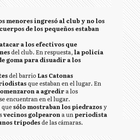
os menores ingresó al club y no los
 cuerpos de los pequeños estaban
tacar a los efectivos que
ones
del club. En respuesta,
la policía
e goma para disuadir a los
tes
del barrio
Las Catonas
riodistas
que estaban en el lugar. En
comenzaron a agredir
a los
se encuentran en el lugar.
n
que
sólo mostraban los piedrazos
y
os
vecinos golpearon
a un
periodista
unos trípodes
de las cámaras.