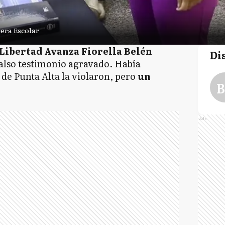
era Escolar
 Libertad Avanza Fiorella Belén
Di
also testimonio agravado. Había
de Punta Alta la violaron, pero
un
B
.
Ads