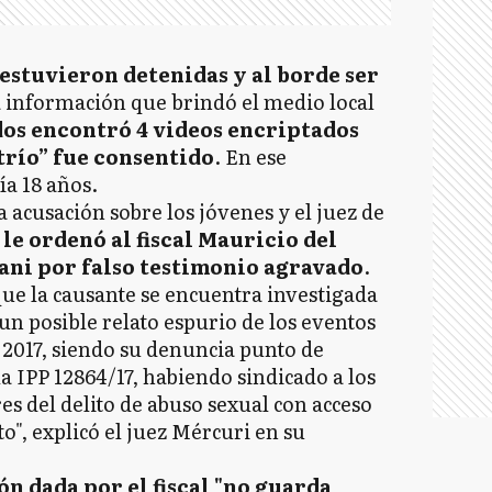
estuvieron detenidas y al borde ser
a información que brindó el medio local
dos encontró 4 videos encriptados
trío” fue consentido
. En ese
ía 18 años.
a acusación sobre los jóvenes y el juez de
i
le ordenó al fiscal Mauricio del
ani por falso testimonio agravado
.
que la causante se encuentra investigada
un posible relato espurio de los eventos
e 2017, siendo su denuncia punto de
a IPP 12864/17, habiendo sindicado a los
es del delito de abuso sexual con acceso
", explicó el juez Mércuri en su
ón dada por el fiscal "no guarda