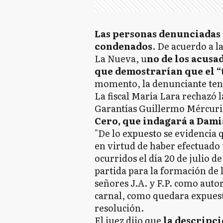
Las personas denunciadas 
condenados
. De acuerdo a l
La Nueva, u
no de los acusa
que demostrarían que el “
momento, la denunciante ten
La fiscal María Lara rechazó l
Garantías Guillermo Mércur
Cero, que indagará a Dami
"De lo expuesto se evidencia 
en virtud de haber efectuado 
ocurridos el día 20 de julio d
partida para la formación de l
señores J.A. y F.P. como autor
carnal, como quedara expuesto
resolución.
El juez dijo que
la descripci