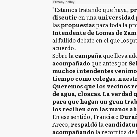
"Estamos tratando que haya,
p
discutir
en una
universidad 
las
propuestas
para toda la pr
Intendente de Lomas de Zam
al fallido debate en el que los 
acuerdo.
Sobre la
campaña
que lleva ad
acompañado
que antes por
Sc
muchos intendentes venimos
tiempo como colegas, nuestr
Queremos que los vecinos re
de agua, cloacas. La verdad 
para que hagan un gran trab
los reciben con las manos ab
En ese sentido, Francisco
Dura
Areco,
respaldó
la
candidatu
acompañando
la recorrida de