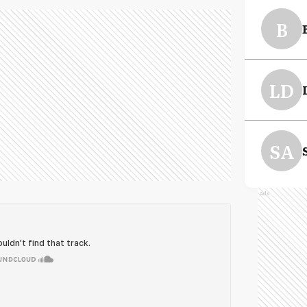
B
LD
SA
Ads