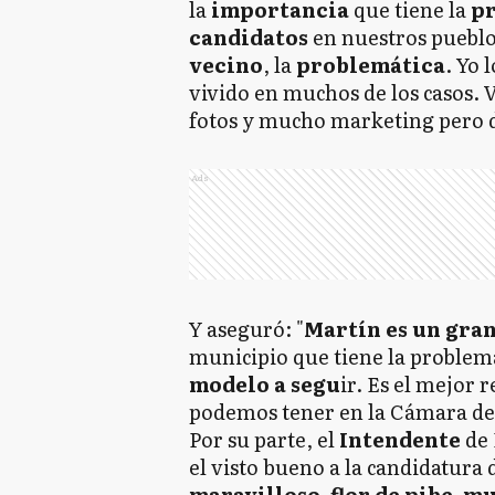
la
importancia
que tiene la
p
candidatos
en nuestros puebl
vecino
, la
problemática
. Yo
vivido en muchos de los casos.
fotos y mucho marketing pero 
Ads
Y aseguró: "
Martín es un gra
municipio que tiene la problem
modelo a segu
ir. Es el mejor
podemos tener en la Cámara de 
Por su parte, el
Intendente
de
el visto bueno a la candidatura 
maravilloso, flor de pibe, 