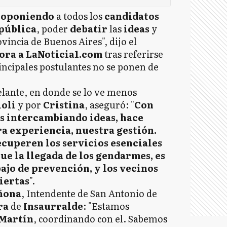
roponiendo
a todos los
candidatos
pública
, poder
debatir
las
ideas
y
ovincia de Buenos Aires", dijo el
ora a LaNoticia1.com
tras referirse
principales postulantes no se ponen de
elante, en donde se lo ve menos
ioli
y por
Cristina
, aseguró: "
Con
 intercambiando ideas, hace
a experiencia, nuestra gestión.
cuperen los servicios esenciales
que la llegada de los gendarmes, es
ajo de prevención, y los vecinos
iertas
".
ñona
, Intendente de San Antonio de
ra
de
Insaurralde
: "Estamos
Martín
, coordinando con el. Sabemos