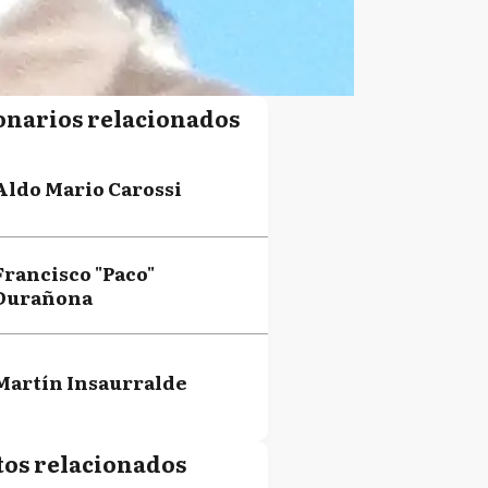
onarios relacionados
Aldo Mario Carossi
Francisco "Paco"
Durañona
Martín Insaurralde
tos relacionados