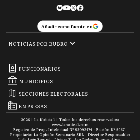
Añadir como fuente en
NOTICIAS POR RUBRO
FUNCIONARIOS
MUNICIPIOS
SECCIONES ELECTORALES
EMPRESAS
2026
|
La Noticia 1
| Todos los derechos reservados:
www.
lanoticia1.com
Registro de Prop. Intelectual Nº 53092474 · Edición Nº
5967
-
Propietario: La Opinión Semanario SRL - Director Responsable:
Lidia Inés Berardi - Liniers 71, San Pedro, Buenos Aires.