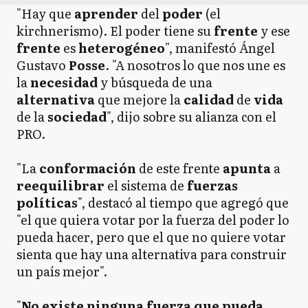
"Hay que
aprender
del
poder
(el
kirchnerismo). El poder tiene su
frente
y ese
frente
es
heterogéneo
", manifestó Ángel
Gustavo
Posse
. "A nosotros lo que nos une es
la
necesidad
y búsqueda de una
alternativa
que mejore la
calidad
de
vida
de la
sociedad
", dijo sobre su alianza con el
PRO.
"La
conformación
de este frente
apunta
a
reequilibrar
el sistema de
fuerzas
políticas
", destacó al tiempo que agregó que
"el que quiera votar por la fuerza del poder lo
pueda hacer, pero que el que no quiere votar
sienta que hay una alternativa para construir
un país mejor".
"
No existe ninguna fuerza que pueda