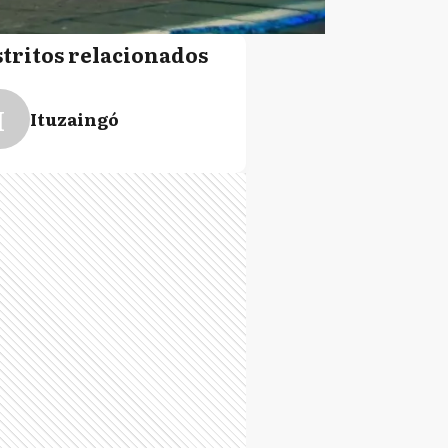
stritos relacionados
I
Ituzaingó