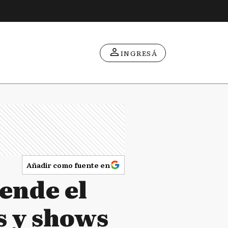
INGRESÁ
Añadir como fuente en
iende el
s y shows