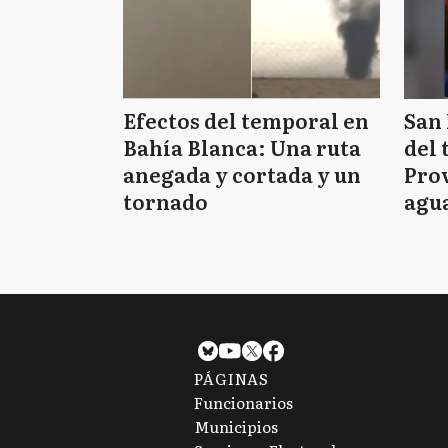
Efectos del temporal en
San 
Bahía Blanca: Una ruta
del 
anegada y cortada y un
Prov
tornado
agua
tie
PÁGINAS
Funcionarios
Municipios