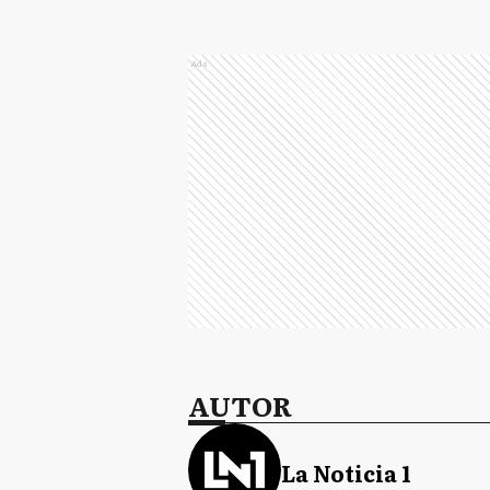
Ads
AUTOR
La Noticia 1