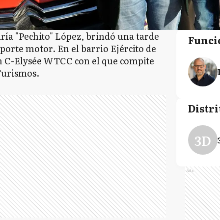
ía "Pechito" López, brindó una tarde
Funci
porte motor. En el barrio Ejército de
ën C-Elysée WTCC con el que compite
Turismos.
Distri
3D
Ads