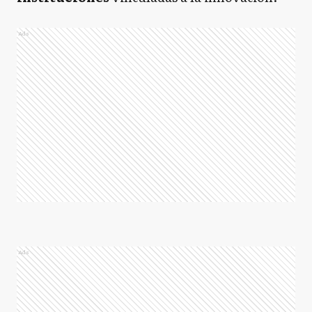
Ads
Ads