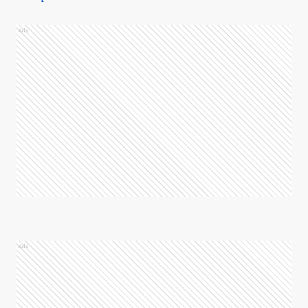
Ads
Ads