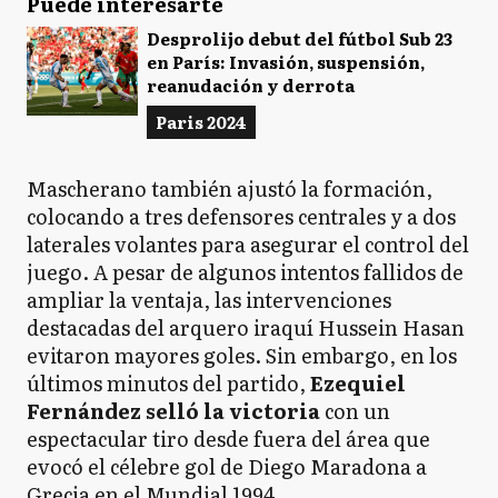
Puede interesarte
Desprolijo debut del fútbol Sub 23
en París: Invasión, suspensión,
reanudación y derrota
Paris 2024
Mascherano también ajustó la formación,
colocando a tres defensores centrales y a dos
laterales volantes para asegurar el control del
juego. A pesar de algunos intentos fallidos de
ampliar la ventaja, las intervenciones
destacadas del arquero iraquí Hussein Hasan
evitaron mayores goles. Sin embargo, en los
últimos minutos del partido,
Ezequiel
Fernández selló la victoria
con un
espectacular tiro desde fuera del área que
evocó el célebre gol de Diego Maradona a
Grecia en el Mundial 1994.