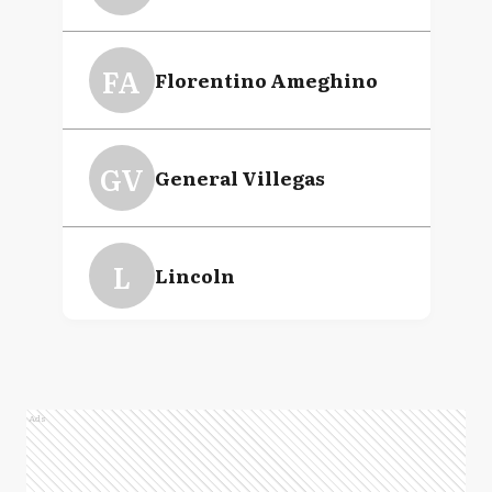
FA
Florentino Ameghino
GV
General Villegas
L
Lincoln
R
Rivadavia
Ads