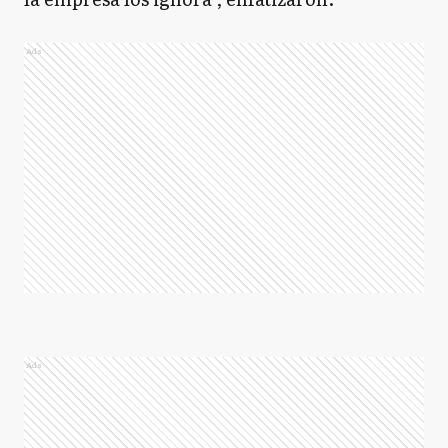
Ads
Ads