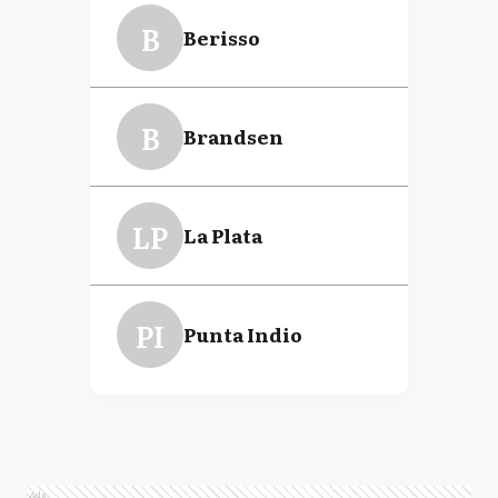
B
Berisso
B
Brandsen
LP
La Plata
PI
Punta Indio
Ads