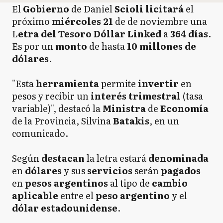
El
Gobierno
de Daniel
Scioli licitará
el
próximo
miércoles 21
de de noviembre una
L
etra del Tesoro Dóllar Linked
a
364 días
.
Es por un
monto
de hasta
10 millones de
dólares
.
"Esta
herramienta
permite
invertir
en
pesos y recibir un
interés trimestral
(tasa
variable)", destacó la
Ministra
de
Economía
de la Provincia, Silvina
Batakis
, en un
comunicado.
Según
destacan
la letra estará
denominada
en
dólares
y sus
servicios
serán
pagados
en
pesos argentinos
al tipo de
cambio
aplicable
entre el
peso
argentino
y el
dólar estadounidense
.