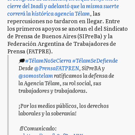
cierre del Inadi y adelantó que la misma suerte
correrá la histórica agencia Télam
, las
repercusiones no tardaron en llegar. Entre
los primeros apoyos se anotan el del Sindicato
de Prensa de Buenos Aires (SIPreBa) y la
Federación Argentina de Trabajadores de
Prensa (FATPRE).
🗯️
#TélamNoSeCierra
#TélamSeDefiende
Desde
@PrensaFATPREN
, SiPreBA y
@somostelam
ratificamos la defensa de
la Agencia Télam, su rol social, sus
trabajadores y trabajadoras.
¡Por los medios públicos, los derechos
laborales y la soberanía!
📄Comunicado: