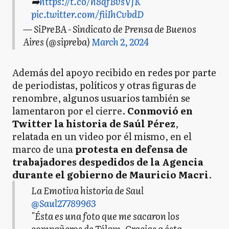
➡️
https://t.co/h8qfBvsVJK
pic.twitter.com/fiiIhCvbdD
— SiPreBA - Sindicato de Prensa de Buenos
Aires (@sipreba)
March 2, 2024
Además del apoyo recibido en redes por parte
de periodistas, políticos y otras figuras de
renombre, algunos usuarios también se
lamentaron por el cierre.
Conmovió en
Twitter la historia de Saúl Pérez
,
relatada en un video por él mismo, en el
marco de una
protesta en defensa de
trabajadores despedidos de la Agencia
durante el gobierno de Mauricio Macri
.
La Emotiva historia de Saul
@Saul27789963
"Ésta es una foto que me sacaron los
compañeros de Télam. Gracias a ésta