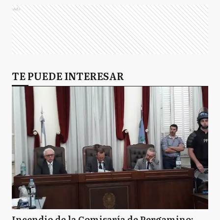
Ads
N
Necochea
Q
TE PUEDE INTERESAR
Quilmes
SI
San Isidro
Incendio de la Comisaría de Pergamino: