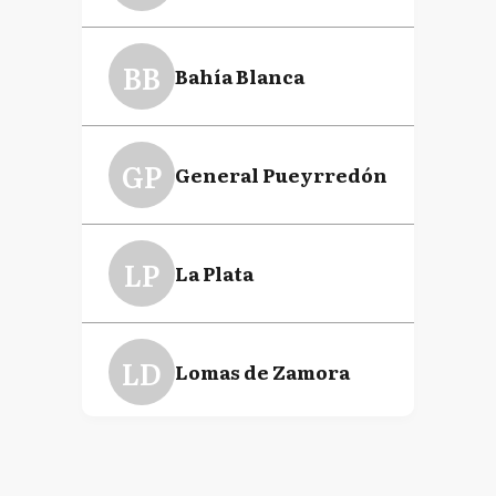
BB
Bahía Blanca
GP
General Pueyrredón
LP
La Plata
LD
Lomas de Zamora
M
Morón