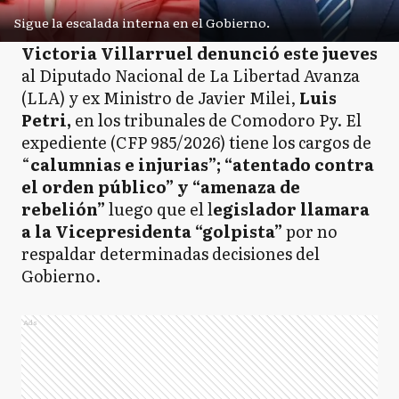
Sigue la escalada interna en el Gobierno.
Victoria Villarruel denunció este jueves
al Diputado Nacional de La Libertad Avanza
(LLA) y ex Ministro de Javier Milei,
Luis
Petri,
en los tribunales de Comodoro Py. El
expediente (CFP 985/2026) tiene los cargos de
“
calumnias e injurias”; “atentado contra
el orden público” y “amenaza de
rebelión”
luego que el l
egislador llamara
a la Vicepresidenta “golpista”
por no
respaldar determinadas decisiones del
Gobierno.
Ads