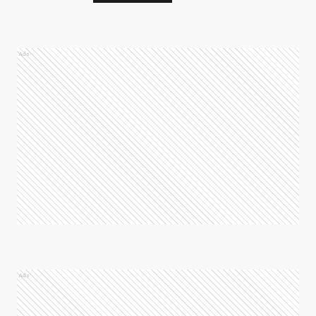
Ads
Ads