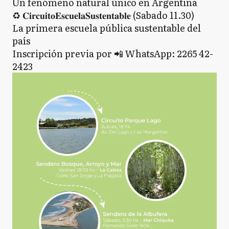
Un fenómeno natural único en Argentina
♻️ 𝐂𝐢𝐫𝐜𝐮𝐢𝐭𝐨𝐄𝐬𝐜𝐮𝐞𝐥𝐚𝐒𝐮𝐬𝐭𝐞𝐧𝐭𝐚𝐛𝐥𝐞 (Sabado 11.30)
La primera escuela pública sustentable del
país
Inscripción previa por 📲 WhatsApp: 2265 42-
2423