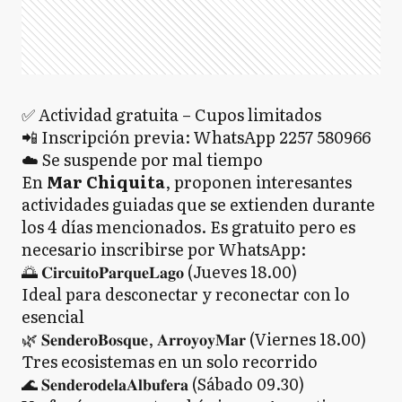
✅ Actividad gratuita – Cupos limitados
📲 Inscripción previa: WhatsApp 2257 580966
☁️ Se suspende por mal tiempo
En
Mar Chiquita
, proponen interesantes
actividades guiadas que se extienden durante
los 4 días mencionados. Es gratuito pero es
necesario inscribirse por WhatsApp:
🌅 𝐂𝐢𝐫𝐜𝐮𝐢𝐭𝐨𝐏𝐚𝐫𝐪𝐮𝐞𝐋𝐚𝐠𝐨 (Jueves 18.00)
Ideal para desconectar y reconectar con lo
esencial
🌿 𝐒𝐞𝐧𝐝𝐞𝐫𝐨𝐁𝐨𝐬𝐪𝐮𝐞, 𝐀𝐫𝐫𝐨𝐲𝐨𝐲𝐌𝐚𝐫 (Viernes 18.00)
Tres ecosistemas en un solo recorrido
🌊 𝐒𝐞𝐧𝐝𝐞𝐫𝐨𝐝𝐞𝐥𝐚𝐀𝐥𝐛𝐮𝐟𝐞𝐫𝐚 (Sábado 09.30)