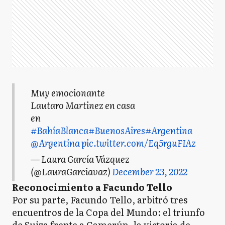
Muy emocionante
Lautaro Martinez en casa
en
#BahíaBlanca
#BuenosAires
#Argentina
@Argentina
pic.twitter.com/Eq5rguFIAz
— Laura García Vázquez
(@LauraGarciavaz)
December 23, 2022
Reconocimiento a Facundo Tello
Por su parte, Facundo Tello, arbitró tres
encuentros de la Copa del Mundo: el triunfo
de Suiza frente a Camerún, la victoria de