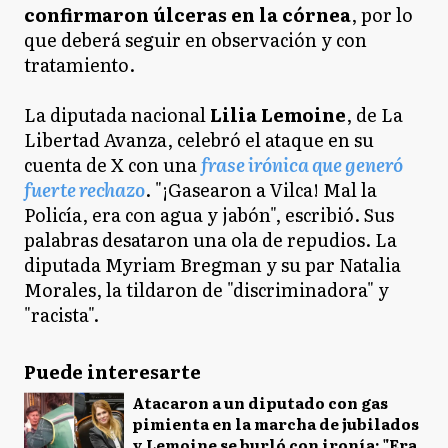
confirmaron úlceras en la córnea
, por lo
que deberá seguir en observación y con
tratamiento.
La diputada nacional
Lilia Lemoine
, de La
Libertad Avanza, celebró el ataque en su
cuenta de X con una
frase irónica que generó
fuerte rechazo
. "¡Gasearon a Vilca! Mal la
Policía, era con agua y jabón", escribió. Sus
palabras desataron una ola de repudios. La
diputada Myriam Bregman y su par Natalia
Morales, la tildaron de "discriminadora" y
"racista".
Puede interesarte
Atacaron a un diputado con gas
pimienta en la marcha de jubilados
y Lemoine se burló con ironía: "Era