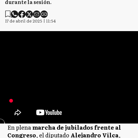
durante la sesión.
17 de abril de 2025 | 11:54
En plena
marcha de jubilados frente al
Congreso
, el diputado
Alejandro Vilca
,