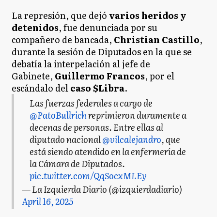
La represión, que dejó
varios heridos y
detenidos
, fue denunciada por su
compañero de bancada,
Christian Castillo
,
durante la sesión de Diputados en la que se
debatía la interpelación al jefe de
Gabinete,
Guillermo Francos
, por el
escándalo del
caso $Libra
.
Las fuerzas federales a cargo de
@PatoBullrich
reprimieron duramente a
decenas de personas. Entre ellas al
diputado nacional
@vilcalejandro
, que
está siendo atendido en la enfermería de
la Cámara de Diputados.
pic.twitter.com/QqSocxMLEy
— La Izquierda Diario (@izquierdadiario)
April 16, 2025