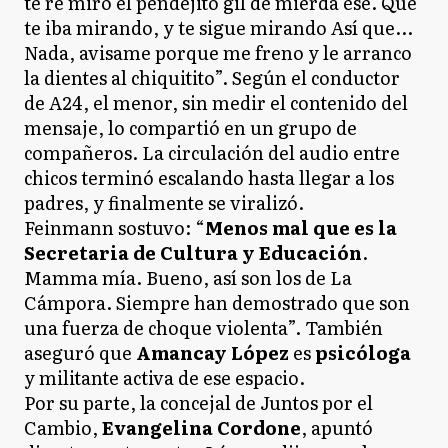
te re miró el pendejito gil de mierda ése. Que
te iba mirando, y te sigue mirando Así que...
Nada, avisame porque me freno y le arranco
la dientes al chiquitito”. Según el conductor
de A24, el menor, sin medir el contenido del
mensaje, lo compartió en un grupo de
compañeros. La circulación del audio entre
chicos terminó escalando hasta llegar a los
padres, y finalmente se viralizó.
Feinmann sostuvo: “
Menos mal que es la
Secretaria de Cultura y Educación
.
Mamma mía. Bueno, así son los de La
Cámpora. Siempre han demostrado que son
una fuerza de choque violenta”. También
aseguró que
Amancay López
es
psicóloga
y militante activa de ese espacio.
Por su parte, la concejal de Juntos por el
Cambio,
Evangelina Cordone
, apuntó