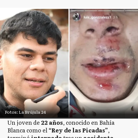
Fotos: La Brújula 24
Un joven de
22 años
, conocido en Bahía
Blanca como el
“Rey de las Picadas”
,
terminó
internado
tras un
accidente