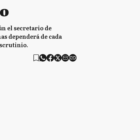
no
ún el secretario de
rmas dependerá de cada
escrutinio.