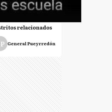
stritos relacionados
P
General Pueyrredón