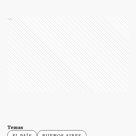
GA
General Alvarado
Ads
GA
General Alvear
GA
General Arenales
GB
General Belgrano
GG
General Guido
Temas
EL PAÍS
BUENOS AIRES