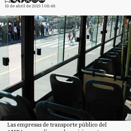
C
Chivilcoy
18 de abril de 2023 | 08:48
C
Colón
CD
Coronel Dorrego
CP
Coronel Pringles
CR
Coronel Rosales
Las empresas de transporte público del