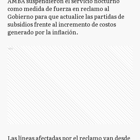
AMBA suspendieron el servicio nocturno
CS
Coronel Suarez
como medida de fuerza en reclamo al
Gobierno para que actualice las partidas de
subsidios frente al incremento de costos
D
generado por la inflación.
Daireaux
Ads
D
Dolores
E
Ensenada
E
Escobar
Las líneas afectadas por el reclamo van desde