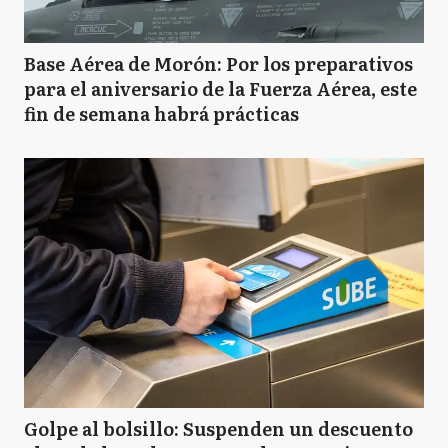
BJ
Benito Juarez
Base Aérea de Morón: Por los preparativos
para el aniversario de la Fuerza Aérea, este
B
fin de semana habrá prácticas
Berazategui
B
Berisso
B
Bolívar
B
Bragado
Golpe al bolsillo: Suspenden un descuento