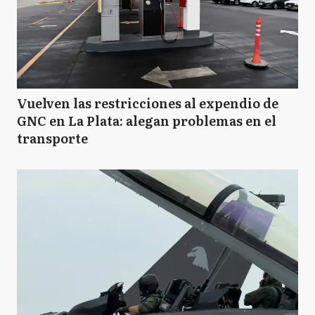
A
Ayacucho
A
Azul
Vuelven las restricciones al expendio de
GNC en La Plata: alegan problemas en el
transporte
BB
Bahía Blanca
B
Balcarce
B
Baradero