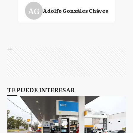
AG
Adolfo Gonzáles Cháves
A
Alberti
Ads
AB
Almirante Brown
A
TE PUEDE INTERESAR
Arrecifes
A
Avellaneda