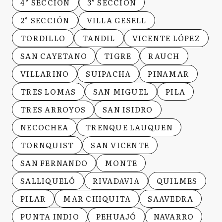
4° SECCIÓN
3° SECCIÓN
2° SECCIÓN
VILLA GESELL
TORDILLO
TANDIL
VICENTE LÓPEZ
SAN CAYETANO
TIGRE
RAUCH
VILLARINO
SUIPACHA
PINAMAR
TRES LOMAS
SAN MIGUEL
PILA
TRES ARROYOS
SAN ISIDRO
NECOCHEA
TRENQUE LAUQUEN
TORNQUIST
SAN VICENTE
SAN FERNANDO
MONTE
SALLIQUELÓ
RIVADAVIA
QUILMES
PILAR
MAR CHIQUITA
SAAVEDRA
PUNTA INDIO
PEHUAJÓ
NAVARRO