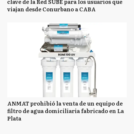
clave de la Red SUBE para los usuarios que
B
Brandsen
viajan desde Conurbano a CABA
C
Campana
C
Cañuelas
CS
Capitán Sarmiento
ANMAT prohibió la venta de un equipo de
filtro de agua domiciliaria fabricado en La
CC
Carlos Casares
Plata