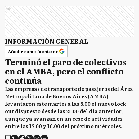
CT
Carlos Tejedor
Ads
CD
Carmen de Areco
INFORMACIÓN GENERAL
Añadir como fuente en
Terminó el paro de colectivos
C
Castelli
en el AMBA, pero el conflicto
continúa
C
Las empresas de transporte de pasajeros del Área
Chacabuco
Metropolitana de Buenos Aires (AMBA)
levantaron este martes a las 5.00 el nuevo lock
out dispuesto desde las 21.00 del día anterior,
C
Chascomús
aunque ya avanzan en un cese de actividades
entre las 13.00 y 16.00 del próximo miércoles.