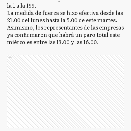
EE
Esteban Echeverría
la 1 a la 199.
La medida de fuerza se hizo efectiva desde las
21.00 del lunes hasta la 5.00 de este martes.
Asimismo, los representantes de las empresas
ED
Exaltación de la Cruz
ya confirmaron que habrá un paro total este
miércoles entre las 13.00 y las 16.00.
E
Ezeiza
Ads
FV
Florencio Varela
FA
Florentino Ameghino