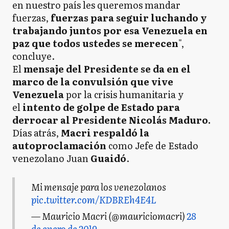
en nuestro país les queremos mandar
fuerzas,
fuerzas para seguir luchando y
trabajando juntos por esa Venezuela en
paz que todos ustedes se merecen
",
concluye.
El
mensaje del Presidente se da en el
marco de la convulsión que vive
Venezuela
por la crisis humanitaria y
el
intento de golpe de Estado para
derrocar al Presidente Nicolás Maduro.
Días atrás,
Macri respaldó la
autoproclamación
como Jefe de Estado
venezolano Juan
Guaidó
.
Mi mensaje para los venezolanos
pic.twitter.com/KDBREh4E4L
— Mauricio Macri (@mauriciomacri)
28
de enero de 2019