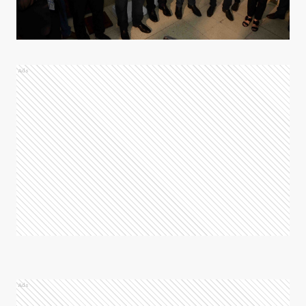
Ads
Ads