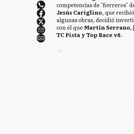
competencias de "fierreros" del
Jesús Cariglino
, que recibi
algunas obras, decidió invert
con el que
Martín Serrano, j
TC Pista y Top Race v6
.
Ads