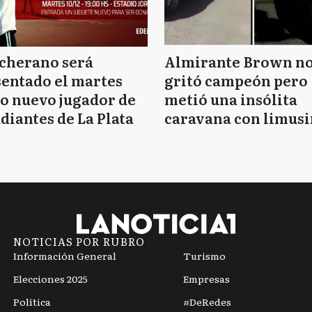
cherano será
Almirante Brown n
entado el martes
gritó campeón pero
o nuevo jugador de
metió una insólita
diantes de La Plata
caravana con limusi
y travestis
NOTICIAS POR RUBRO
Información General
Turismo
Elecciones 2025
Empresas
Política
#DeRedes