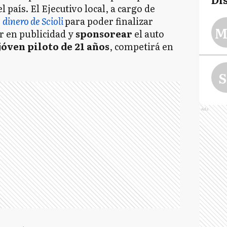
 país. El Ejecutivo local, a cargo de
ó
dinero de Scioli
para poder finalizar
M
ir en publicidad y
sponsorear
el auto
óven piloto de 21 años
, competirá en
S
Ads