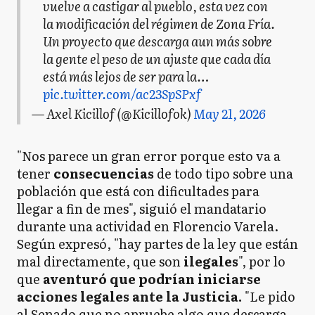
vuelve a castigar al pueblo, esta vez con
la modificación del régimen de Zona Fría.
Un proyecto que descarga aun más sobre
la gente el peso de un ajuste que cada día
está más lejos de ser para la…
pic.twitter.com/ac23SpSPxf
— Axel Kicillof (@Kicillofok)
May 21, 2026
"Nos parece un gran error porque esto va a
tener
consecuencias
de todo tipo sobre una
población que está con dificultades para
llegar a fin de mes", siguió el mandatario
durante una actividad en Florencio Varela.
Según expresó, "hay partes de la ley que están
mal directamente, que son
ilegales
", por lo
que
aventuró que podrían iniciarse
acciones legales ante la Justicia.
"Le pido
al Senado que no apruebe algo que descarga