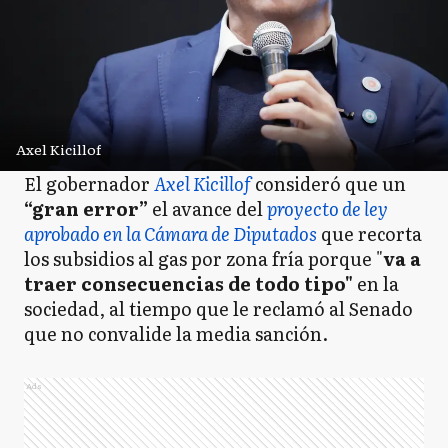
Axel Kicillof
El gobernador
Axel Kicillof
consideró que un
“gran error”
el avance del
proyecto de ley
aprobado en la Cámara de Diputados
que recorta
los subsidios al gas por zona fría porque "
va a
traer consecuencias de todo tipo"
en la
sociedad, al tiempo que le reclamó al Senado
que no convalide la media sanción.
Ads