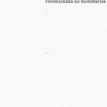
recomiendan no molestarlos y
Ads
Ads