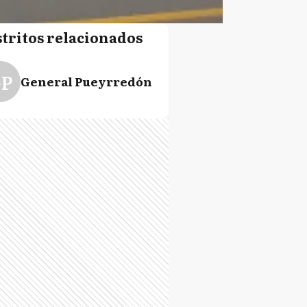
stritos relacionados
P
General Pueyrredón