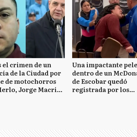
 el crimen de un
Una impactante pel
cía de la Ciudad por
dentro de un McDona
te de motochorros
de Escobar quedó
erlo, Jorge Macri
registrada por los
lló: “Asesinos de m”
clientes