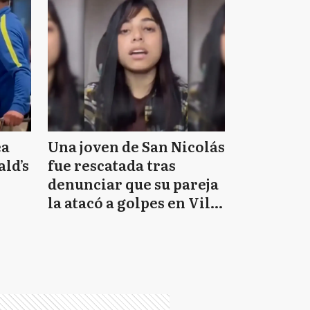
ea
Una joven de San Nicolás
ld’s
fue rescatada tras
denunciar que su pareja
la atacó a golpes en Villa
Constitución