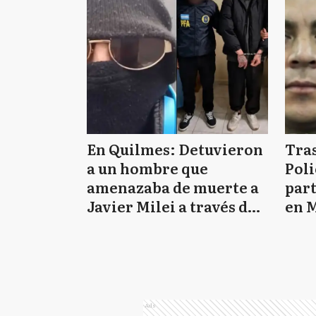
En Quilmes: Detuvieron
Tras
a un hombre que
Poli
amenazaba de muerte a
par
Javier Milei a través de
en M
TikTok
esta
Ads