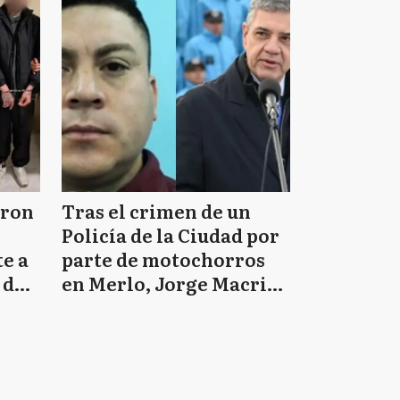
eron
Tras el crimen de un
Policía de la Ciudad por
e a
parte de motochorros
 de
en Merlo, Jorge Macri
estalló: “Asesinos de m”