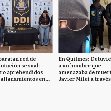
aratan red de
En Quilmes: Detuvi
otación sexual:
a un hombre que
tro aprehendidos
amenazaba de muert
 allanamientos en
Javier Milei a través
mar y La Plata
TikTok