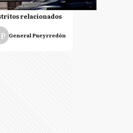
stritos relacionados
P
General Pueyrredón