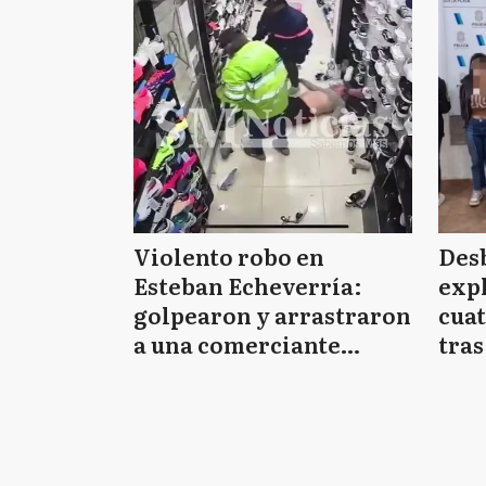
Violento robo en
Desb
Esteban Echeverría:
expl
golpearon y arrastraron
cua
a una comerciante
tras
embarazada de ocho
Pina
meses