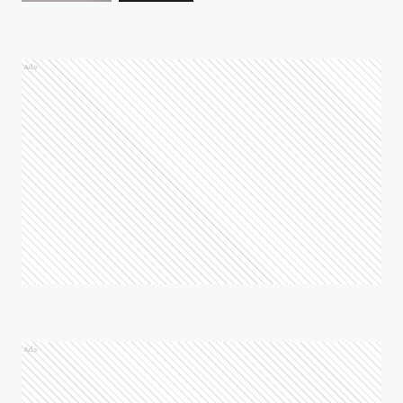
Ads
Ads