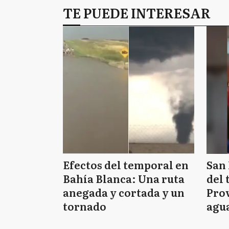
TE PUEDE INTERESAR
Efectos del temporal en
San 
Bahía Blanca: Una ruta
del 
anegada y cortada y un
Prov
tornado
agua
tie