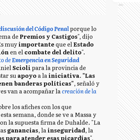
Ads
discusión del Código Penal
porque lo
stema de
Premios y Castigos
", dijo
"Es muy
importante
que el
Estado
ión
en el
combate del delito
".
to de
Emergencia en Seguridad
aniel
Scioli
para la provincia de
star su
apoyo
a la
iniciativa
.
"Las
enen banderas políticas"
, señaló y
ores van a acompañar la
creación de la
bre los afiches con los que
 esta semana, donde se ve a Massa y
 con la supuesta firma de Duhalde. "La
las
ganancias
, la
inseguridad
, la
s para atender esas picardías
",