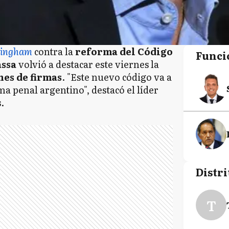
rlingham
contra la
reforma del Código
Funci
assa
volvió a destacar este viernes la
nes de firmas
. "Este nuevo código va a
ma penal argentino", destacó el líder
.
Distri
T