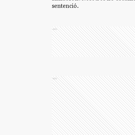
sentenció.
Ads
Ads