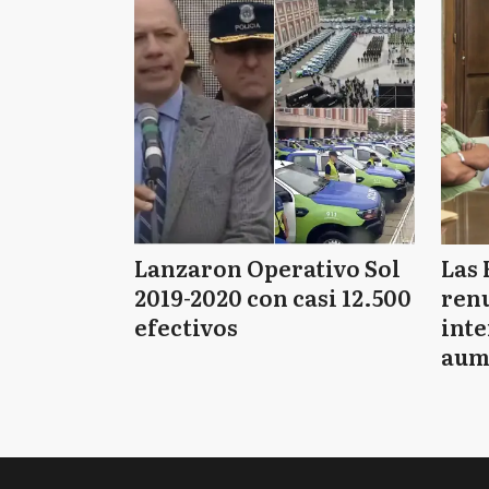
Lanzaron Operativo Sol
Las 
2019-2020 con casi 12.500
renu
efectivos
int
aum
pago