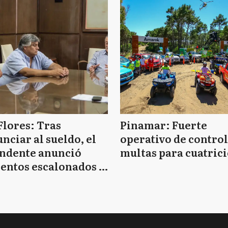
Flores: Tras
Pinamar: Fuerte
nciar al sueldo, el
operativo de control
endente anunció
multas para cuatrici
entos escalonados y
 de bono sin fecha