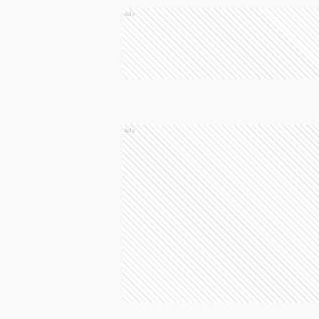
Ads
Ads