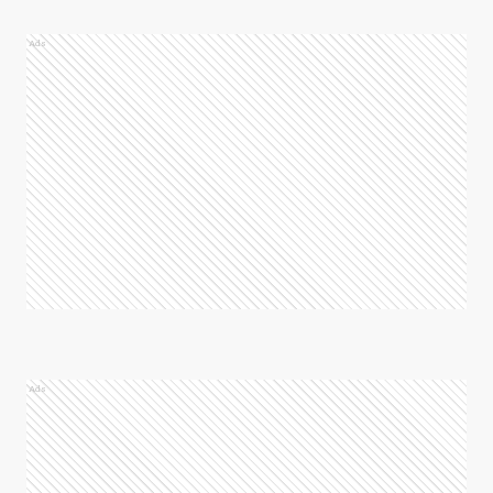
Ads
Ads