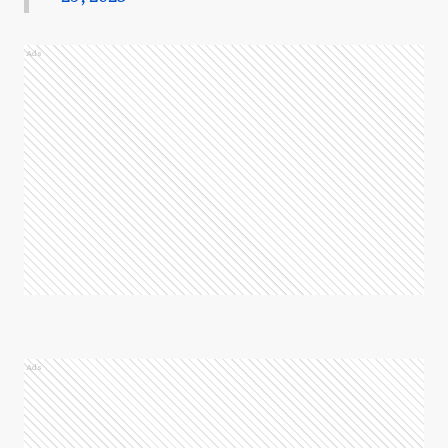
Ads
Ads