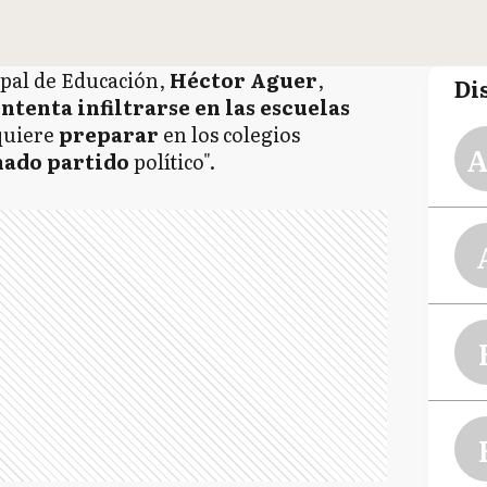
opal de Educación,
Héctor Aguer
,
Di
ntenta infiltrarse en las escuelas
 quiere
preparar
en los colegios
A
ado partido
político".