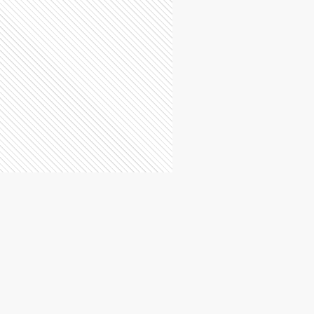
P
La Plata
L
Lanús
D
Lomas de Zamora
I
Punta Indio
V
San Vicente