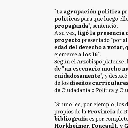
"La
agrupación política
pr
políticas
para que luego ello
propaganda
", sentenció.
A su vez,
ligó la presencia 
proyecto
presentado "por a
edad del derecho a votar,
q
ejercerse
a los 16
".
Según el Arzobispo platense, 
de "un escenario mucho m
cuidadosamente
", y destac
de los
diseños curriculare
de Ciudadanía o Política y Ci
"Si uno lee, por ejemplo, los 
propios de la
Provincia
de Bu
bibliografía
es por completo
Horkheimer, Foucault, y 