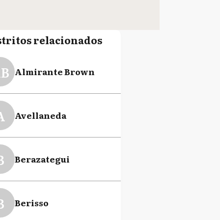
stritos relacionados
B
Almirante Brown
A
Avellaneda
B
Berazategui
B
Berisso