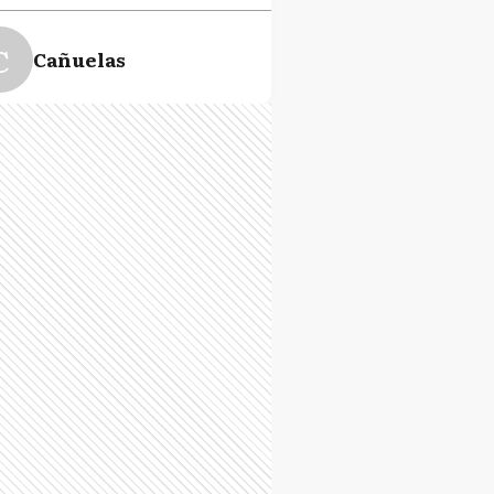
C
Cañuelas
E
Ensenada
E
Esteban Echeverría
V
Florencio Varela
M
La Matanza