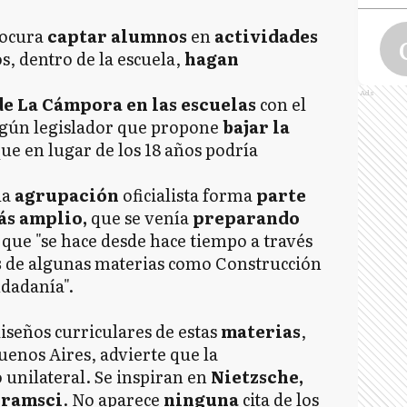
ocura
captar alumnos
en
actividades
s, dentro de la escuela,
hagan
Ads
de La Cámpora en las escuelas
con el
lgún legislador que propone
bajar la
ue en lugar de los 18 años podría
la
agrupación
oficialista forma
parte
E
ás amplio,
que se venía
preparando
ó que "se hace desde hace tiempo a través
s
de algunas materias como Construcción
udadanía".
F
diseños curriculares de estas
materias
,
enos Aires, advierte que la
L
 unilateral. Se inspiran en
Nietzsche,
Gramsci
. No aparece
ninguna
cita de los