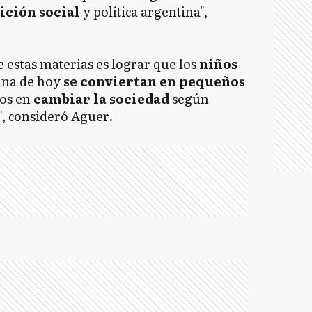
ición social
y política argentina",
L
e estas materias es lograr que los
niños
ina de hoy
se conviertan en pequeños
os en
cambiar la sociedad
según
", consideró Aguer.
L
P
S