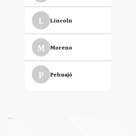
L
Lincoln
M
Moreno
P
Pehuajó
Ads