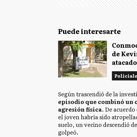
Puede interesarte
Conmoc
de Kevi
atacado
Policial
Según trascendió de la invest
episodio que combinó un c
agresión física
. De acuerdo 
el joven habría sido atropell
suelo, un vecino descendió de
golpeó.