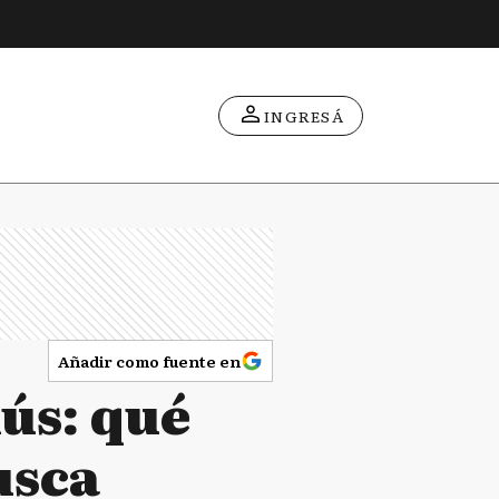
INGRESÁ
Añadir como fuente en
ús: qué
usca