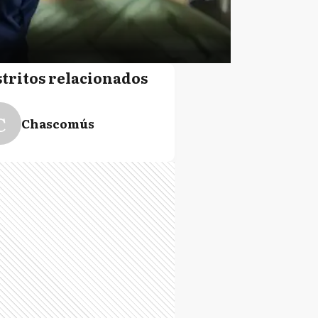
stritos relacionados
C
Chascomús