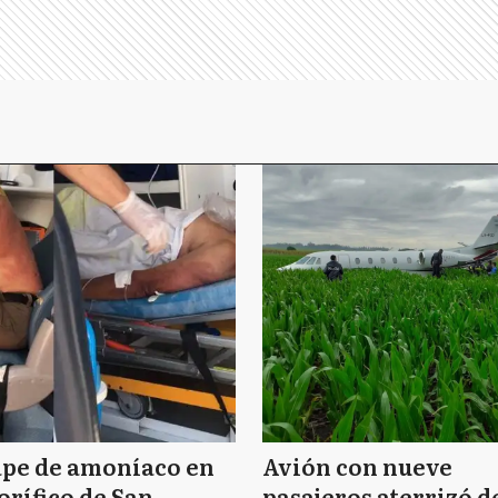
ape de amoníaco en
Avión con nueve
orífico de San
pasajeros aterrizó d