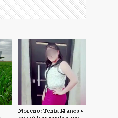
Moreno: Tenía 14 años y
e
murió tras recibir una