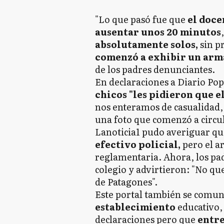
"Lo que pasó fue que
el doce
ausentar unos 20 minutos
absolutamente solos,
sin p
comenzó a exhibir un arm
de los padres denunciantes.
En declaraciones a Diario Po
chicos "les pidieron que el
nos enteramos de casualidad,
una foto que comenzó a circu
Lanoticia1 pudo averiguar q
efectivo policial,
pero el ar
reglamentaria. Ahora, los pad
colegio y advirtieron: "No q
de Patagones".
Este portal también se comuni
establecimiento
educativo,
declaraciones pero que
entr