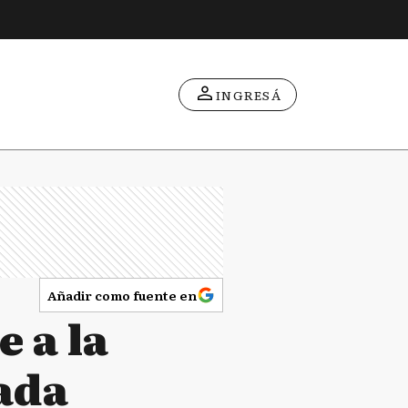
INGRESÁ
Añadir como fuente en
 a la
gada