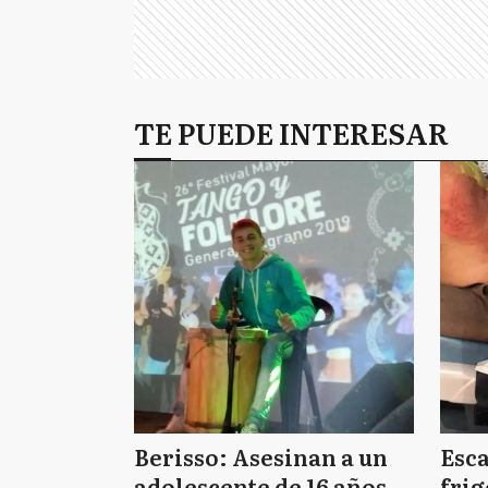
TE PUEDE INTERESAR
Berisso: Asesinan a un
Esc
adolescente de 16 años
frig