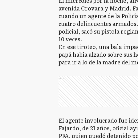
El miércoles por la noche, alr
avenida Crovara y Madrid. Fab
cuando un agente de la Polic
cuatro delincuentes armados.
policial, sacó su pistola reg
10 veces.
En ese tiroteo, una bala impac
papá había alzado sobre sus 
para ir a lo de la madre del m
Ads
El agente involucrado fue id
Fajardo, de 21 años, oficial a
PFA, quien quedó detenido por