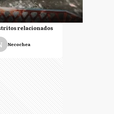
stritos relacionados
N
Necochea