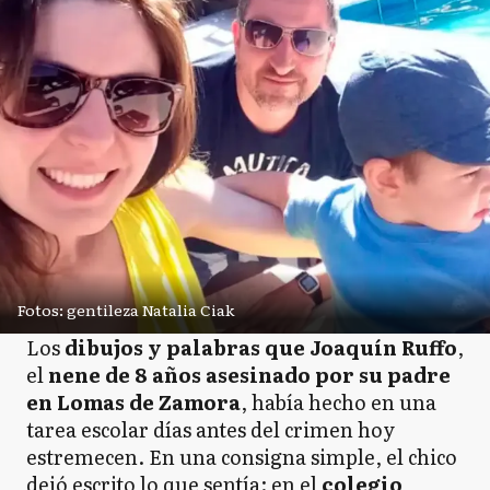
Fotos: gentileza Natalia Ciak
Los
dibujos y palabras que Joaquín Ruffo
,
el
nene de 8 años asesinado por su padre
en Lomas de Zamora
, había hecho en una
tarea escolar días antes del crimen hoy
estremecen. En una consigna simple, el chico
dejó escrito lo que sentía: en el
colegio