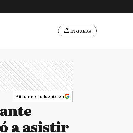
INGRESÁ
Añadir como fuente en
rante
 a asistir