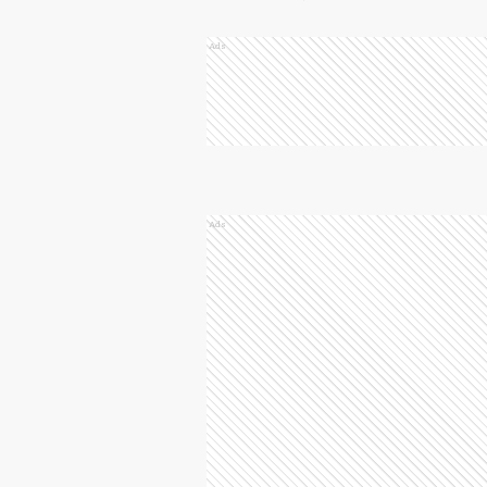
Ads
Ads