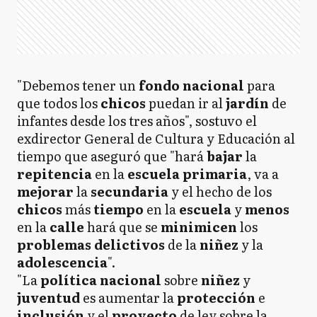
"Debemos tener un
fondo nacional
para
que todos los
chicos
puedan ir al
jardín
de
infantes desde los tres años", sostuvo el
exdirector General de Cultura y Educación al
tiempo que aseguró que "hará
bajar
la
repitencia
en la
escuela
primaria
, va a
mejorar
la
secundaria
y el hecho de los
chicos
más
tiempo
en la
escuela
y
menos
en la
calle
hará que se
minimicen
los
problemas delictivos
de la
niñez
y la
adolescencia
".
"La
política nacional
sobre
niñez
y
juventud
es aumentar la
protección
e
inclusión
y el
proyecto
de ley sobre la