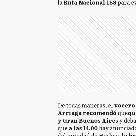
la
Ruta Nacional 188
para ev
Ads
De todas maneras, el
vocer
Arriaga
recomendó
que
qu
y Gran Buenos Aires
y deba
que
a las 14.00
hay anunciad
del mundial de Hockey,
lo h