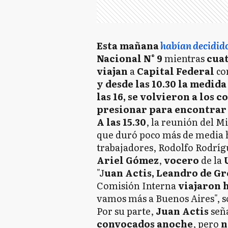
Esta mañana
habían decidido 
Nacional N° 9
mientras
cuat
viajan
a
Capital Federal
co
y desde las 10.30 la medid
las 16, se volvieron a los
presionar para encontrar 
A las 15.30
, la reunión del M
que duró poco más de media h
trabajadores, Rodolfo Rodrígu
Ariel Gómez
,
vocero
de la
"J
uan Actis, Leandro de G
Comisión Interna
viajaron 
vamos más a Buenos Aires", 
Por su parte,
Juan Actis
señ
convocados anoch
e
, pero
n