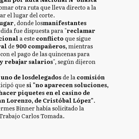
mar otra ruta que lleva directo a la
ar el lugar del corte.
lugar
, donde los
manifestantes
dida fue dispuesta para "
reclamar
cional
a este
conflicto
que sigue
ral
de
900 compañeros,
mientras
con el pago de las quincenas para
y rebajar salarios
", según dijeron
,
uno de los
delegados
de la
comisión
ticipó que
si "no aparecen soluciones,
acer piquetes en el casino de
San Lorenzo, de Cristóbal López"
.
rmes Binner había solicitado la
 Trabajo Carlos Tomada.