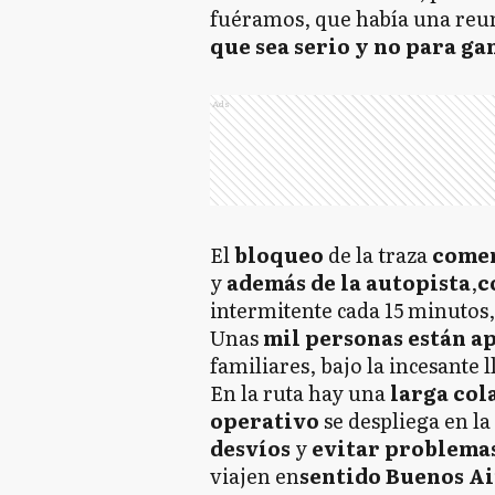
fuéramos, que había una reu
que sea serio y no para g
Ads
El
bloqueo
de la traza
comen
y
además de la autopista
,
c
intermitente cada 15 minutos, 
Unas
mil personas están ap
familiares, bajo la incesante l
En la ruta hay una
larga col
operativo
se despliega en la
desvíos
y
evitar problema
viajen en
sentido Buenos Ai