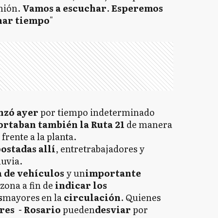
nión.
Vamos a escuchar
.
Esperemos
anar tiempo
"
zó ayer
por tiempo indeterminado
ortaban también la Ruta 21
de manera
frente a la planta.
ostadas allí
, entretrabajadores y
luvia.
a de vehículos
y un
importante
 zona a fin de
indicar los
s
mayores en la
circulación
. Quienes
res - Rosario
pueden
desviar
por