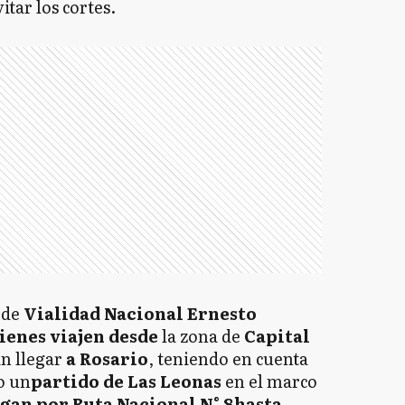
itar los cortes.
o
de
Vialidad Nacional
Ernesto
ienes viajen desde
la zona de
Capital
n llegar
a Rosario
, teniendo en cuenta
o un
partido de Las Leonas
en el marco
agan por Ruta Nacional N° 8
hasta