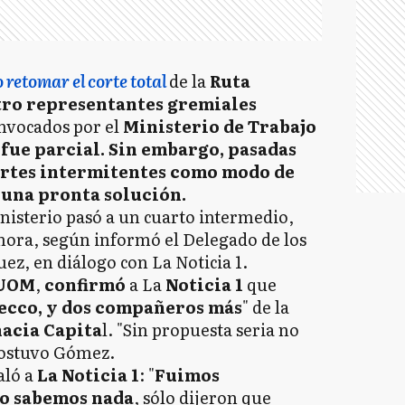
retomar el corte total
de la
Ruta
ro representantes gremiales
nvocados por el
Ministerio de Trabajo
a fue parcial. Sin embargo, pasadas
 cortes intermitentes como modo de
una pronta solución.
inisterio pasó a un cuarto intermedio,
ora, según informó el Delegado de los
ez, en diálogo con La Noticia 1.
UOM
,
confirmó
a La
Noticia 1
que
recco, y dos compañeros más
" de la
hacia Capita
l. "Sin propuesta seria no
sostuvo Gómez.
aló a
La Noticia 1
: "
Fuimos
o sabemos nada
, sólo dijeron que