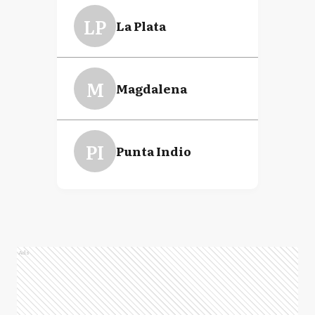
LP
La Plata
M
Magdalena
PI
Punta Indio
Ads