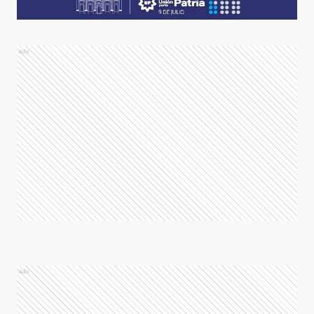
Ads
Ads