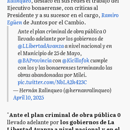
Ralinqueo
, destacó en sus redes el trabajo del
Ejecutivo bonaerense, con críticas al
Presidente y a su sucesor en el cargo,
Ramiro
Egüen
de Juntos por el Cambio.
Ante el plan criminal de obra pública 0
llevado adelante por los gobiernos de
@LLibertadAvanza
a nivel nacional y en
el Municipio de 25 de Mayo,
@BAProvincia
con
@Kicillofok
cumple
con los y las bonaerenses terminando las
obras abandonadas por Milei.
pic.twitter.com/NbLA2h423C
— Hernán Ralinqueo (@hernanralinqueo)
April 10, 2025
"
Ante el plan criminal de obra pública 0
llevado adelante por
los gobiernos de La
Libertad Avanza a nivel nacional y en el