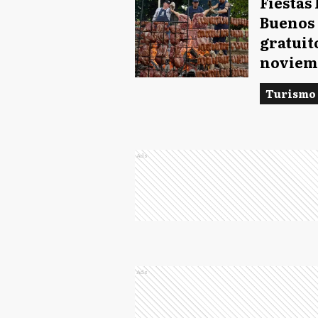
Fiestas
Buenos 
gratuito
noviem
Turismo
Ads
Ads