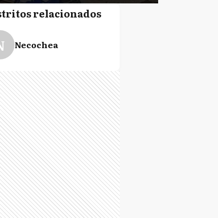
stritos relacionados
N
Necochea